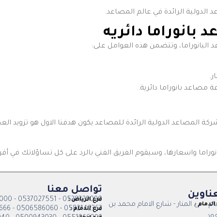
الدولية الرائدة في عالم المصاعد.
بانوراما دائريه
البانوراما، وتتضمن هذه العوامل على:
ر.
مصاعد بانوراما دائرية.
ة المصاعد الدولية الرائدة للمصاعد يكون هدفنا الاول هو تزويد 
راما واسعارها، وسيقوم الفريق الفني بالرد على كل تساؤلاتك في أق
تواصل معنا
عناوين
0538329090 - 0537027551 - 0114005000
فرع الرياض :
ام - حى المنار - شارع الامام محمد بن
الدمام :
0582142363 - 0506586060 - 0138026666
فرع الدمام :
ود